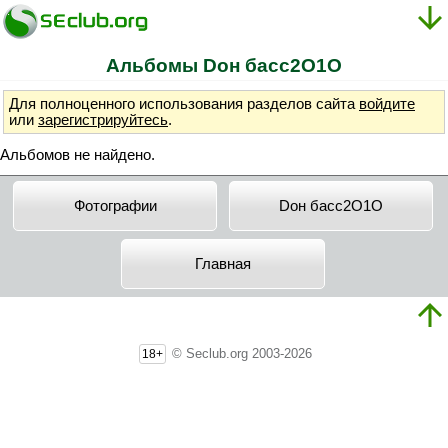
Альбомы Doн бacc2O1O
Для полноценного использования разделов сайта
войдите
или
зарегистрируйтесь
.
Альбомов не найдено.
Фотографии
Doн бacc2O1O
Главная
© Seclub.org 2003-2026
18+