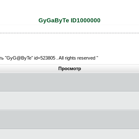
GyGaByTe ID1000000
ь "GyG@ByTe" id=523805 . All rights reserved "
Просмотр