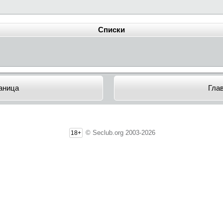
Списки
аница
Гла
© Seclub.org 2003-2026
18+