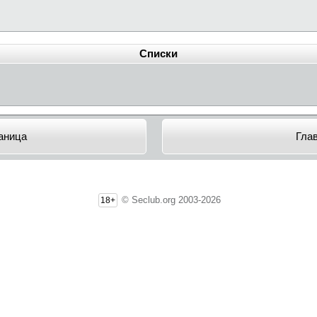
Списки
аница
Гла
© Seclub.org 2003-2026
18+