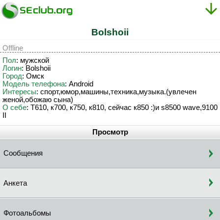
Bolshoii
Offline
Пол
: мужской
Логин
: Bolshoii
Город
: Омск
Модель телефона
: Android
Интересы
: спорт,юмор,машины,техника,музыка.(увлечен
женой,обожаю сына)
О себе
: Т610, к700, к750, к810, сейчас к850 :)и s8500 wave,9100
II
Просмотр
Сообщения
Анкета
Фотоальбомы