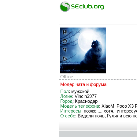
Offline
Модер чата и форума
Пол
: мужской
Логин
: Vincin3977
Город
: Краснодар
Модель телефона
: XiaoMi Poco X3 
Интересы
: позже..... хотя.. интересуе
О себе
: Видели ночь, Гуляли всю ноч