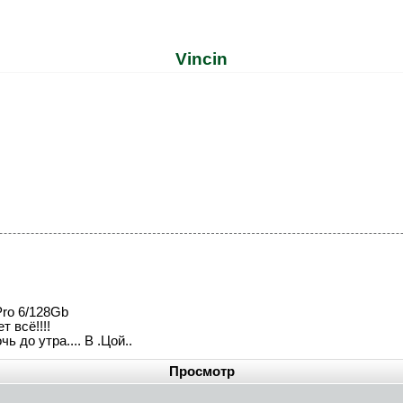
Vincin
Pro 6/128Gb
т всё!!!!
ь до утра.... В .Цой..
Просмотр