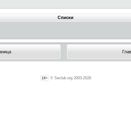
Списки
аница
Гла
© Seclub.org 2003-2026
18+