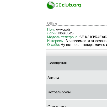
Offline
Пол
: мужской
Логин
: NouiLLeS
Модель телефона
: SE K310i/R4EA0
Интересы
: В зависимости от сезон
О себе
: Ну вот поел, теперь можно и
Сообщения
Анкета
Фотоальбомы
Статистика