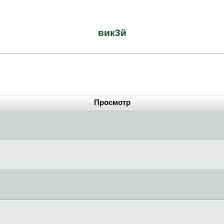
вик3й
Просмотр