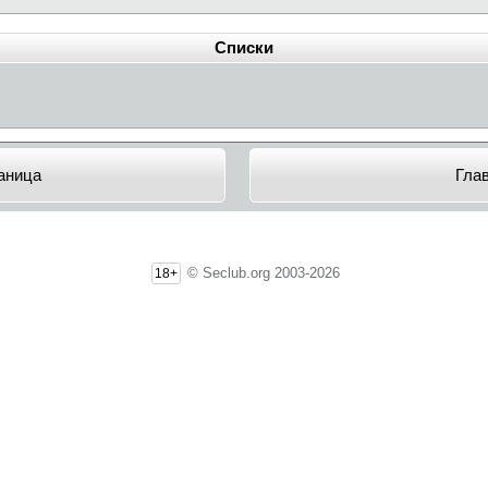
Списки
аница
Гла
© Seclub.org 2003-2026
18+