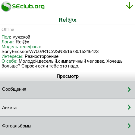
Rel@x
Offline
Пол
: мужской
Логин
: Rel@x
Модель телефона
:
SonyEricssonW700i/R1CA/SN351673015246423
Интересы
: Разносторонние
О себе
: Молодой,веселый,симпатичный человек. Хочешь
больше? Спроси если тебе это надо.
Просмотр
Сообщения
Анкета
Фотоальбомы