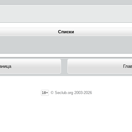
Списки
аница
Гла
© Seclub.org 2003-2026
18+