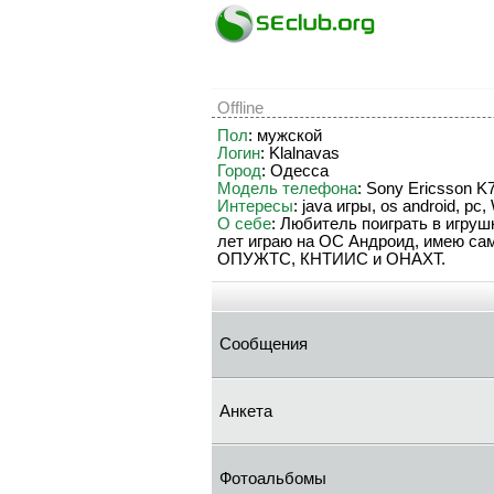
Offline
Пол
: мужской
Логин
: Klalnavas
Город
: Одесса
Модель телефона
: Sony Ericsson K
Интересы
: java игры, os android, pc,
О себе
: Любитель поиграть в игру
лет играю на ОС Андроид, имею са
ОПУЖТС, КНТИИС и ОНАХТ.
Сообщения
Анкета
Фотоальбомы