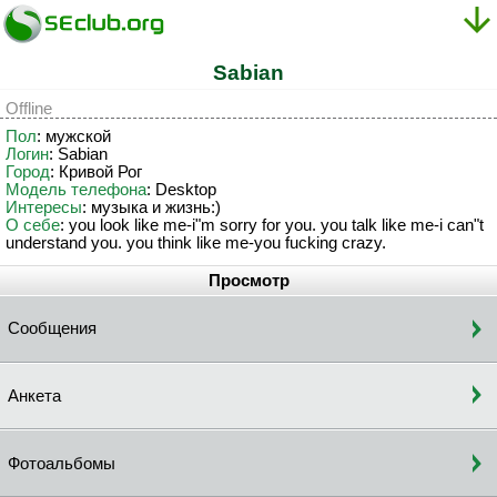
Sabian
Offline
Пол
: мужской
Логин
: Sabian
Город
: Кривой Рог
Модель телефона
: Desktop
Интересы
: музыка и жизнь:)
О себе
: you look like me-i"m sorry for you. you talk like me-i can"t
understand you. you think like me-you fucking crazy.
Просмотр
Сообщения
Анкета
Фотоальбомы