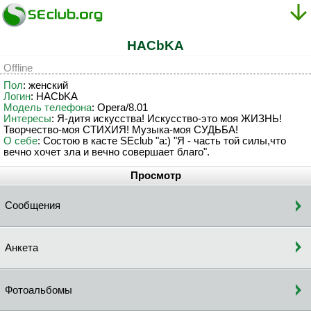
HACbKA
Offline
Пол
: женский
Логин
: HACbKA
Модель телефона
: Opera/8.01
Интересы
: Я-дитя искусства! Искусство-это моя ЖИЗНЬ!
Творчество-моя СТИХИЯ! Музыка-моя СУДЬБА!
О себе
: Состою в касте SEclub "а:) "Я - часть той силы,что
вечно хочет зла и вечно совершает благо".
Просмотр
Сообщения
Анкета
Фотоальбомы