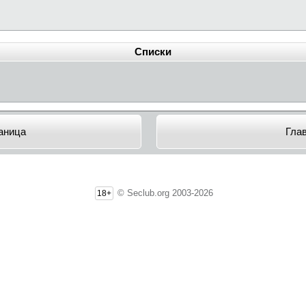
Списки
аница
Гла
© Seclub.org 2003-2026
18+