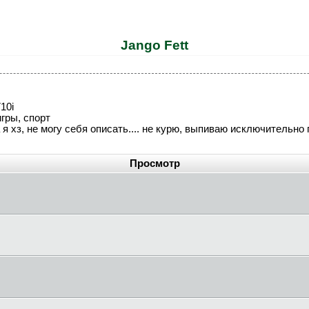
Jango Fett
10i
гры, спорт
, а я хз, не могу себя описать.... не курю, выпиваю исключительн
Просмотр