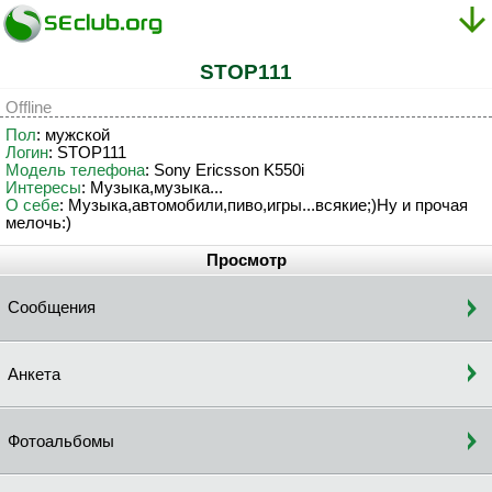
STOP111
Offline
Пол
: мужской
Логин
: STOP111
Модель телефона
: Sony Ericsson K550i
Интересы
: Музыка,музыка...
О себе
: Музыка,автомобили,пиво,игры...всякие;)Ну и прочая
мелочь:)
Просмотр
Сообщения
Анкета
Фотоальбомы