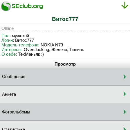
Bитoc777
Offline
Пол
: мужской
Логин
: Bитoc777
Модель телефона
: NOKIA N73
Интересы
: Overclocking, Железо, Тюнинг.
О себе
: ТехМаньяк :)
Просмотр
Сообщения
Анкета
Фотоальбомы
Статистика