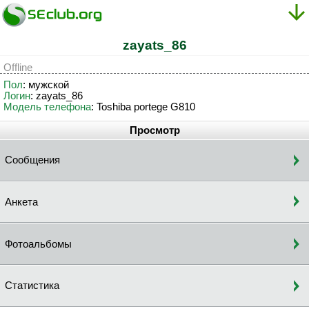
zayats_86
Offline
Пол
: мужской
Логин
: zayats_86
Модель телефона
: Toshiba portege G810
Просмотр
Сообщения
Анкета
Фотоальбомы
Статистика