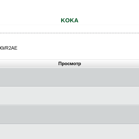
KOKA
00i/R2AE
Просмотр