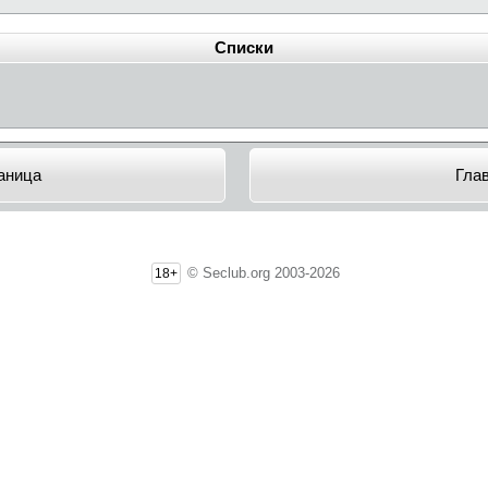
Списки
аница
Гла
© Seclub.org 2003-2026
18+