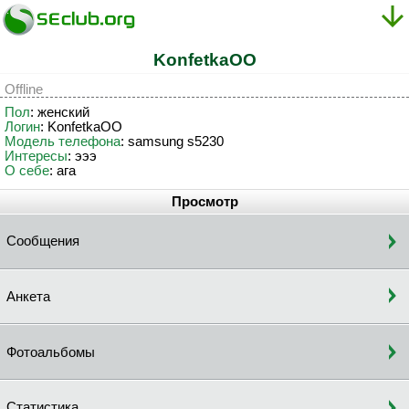
KonfetkaOO
Offline
Пол
: женский
Логин
: KonfetkaOO
Модель телефона
: samsung s5230
Интересы
: эээ
О себе
: ага
Просмотр
Сообщения
Анкета
Фотоальбомы
Статистика