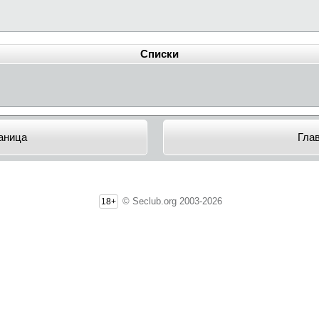
Списки
аница
Гла
© Seclub.org 2003-2026
18+