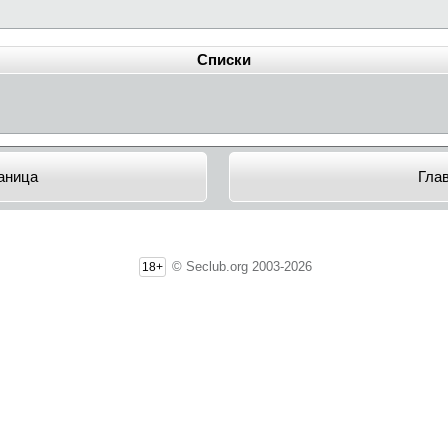
Списки
аница
Гла
© Seclub.org 2003-2026
18+