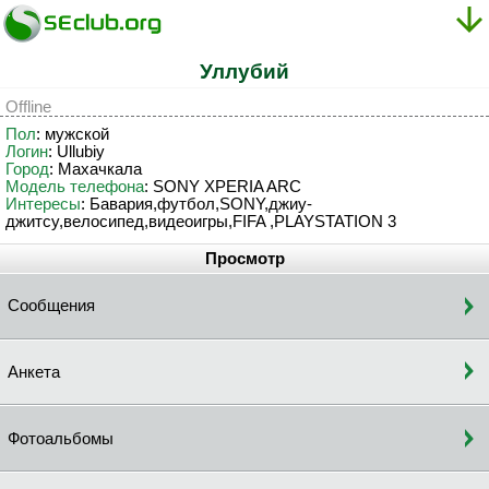
Уллубий
Offline
Пол
: мужской
Логин
: Ullubiy
Город
: Махачкала
Модель телефона
: SONY XPERIA ARC
Интересы
: Бавария,футбол,SONY,джиу-
джитсу,велосипед,видеоигры,FIFA ,PLAYSTATION 3
Просмотр
Сообщения
Анкета
Фотоальбомы