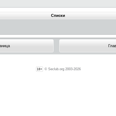
Списки
аница
Гла
© Seclub.org 2003-2026
18+