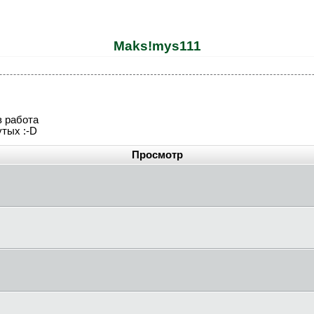
Maks!mys111
з работа
утых :-D
Просмотр