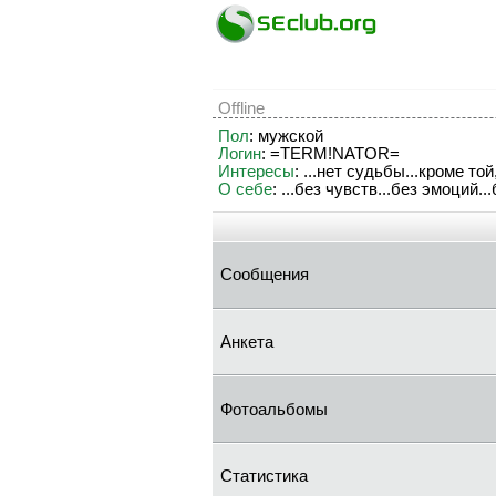
Offline
Пол
: мужской
Логин
: =TERM!NATOR=
Интересы
: ...нет судьбы...кроме т
О себе
: ...без чувств...без эмоций.
Сообщения
Анкета
Фотоальбомы
Статистика