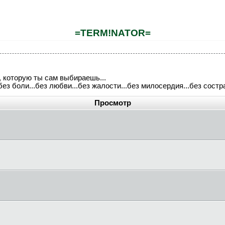
=TERM!NATOR=
ой, которую ты сам выбираешь...
..без боли...без любви...без жалости...без милосердия...без состр
Просмотр