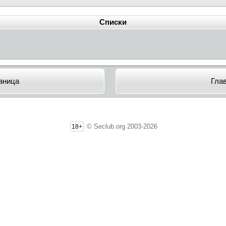
Списки
аница
Гла
© Seclub.org 2003-2026
18+