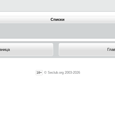
Списки
аница
Гла
© Seclub.org 2003-2026
18+