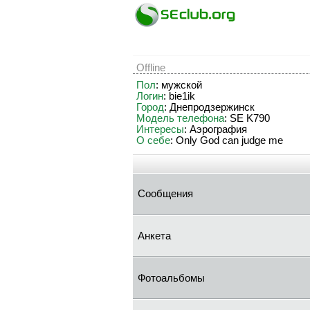
Offline
Пол
: мужской
Логин
: bie1ik
Город
: Днепродзержинск
Модель телефона
: SE K790
Интересы
: Аэрография
О себе
: Only God can judge me
Сообщения
Анкета
Фотоальбомы