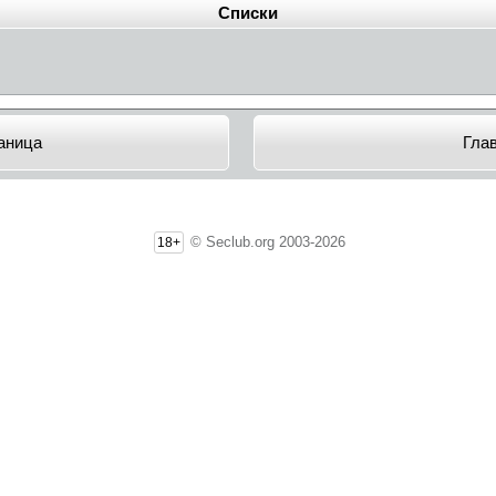
Списки
аница
Гла
© Seclub.org 2003-2026
18+