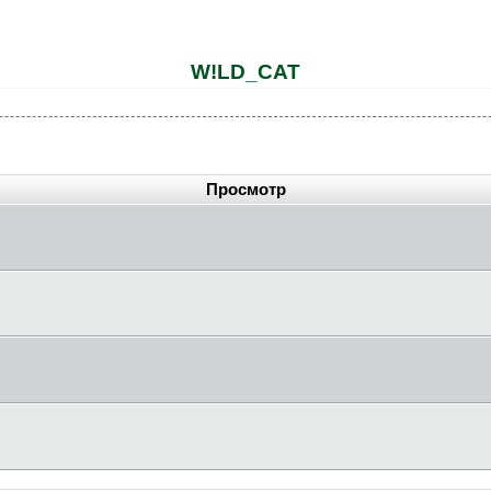
W!LD_CAT
Просмотр