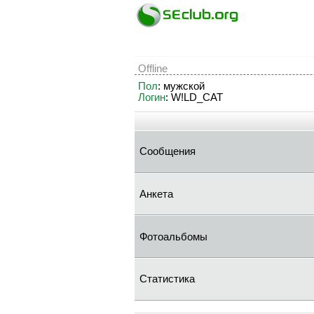
Offline
Пол
: мужской
Логин
: W!LD_CAT
Сообщения
Анкета
Фотоальбомы
Статистика