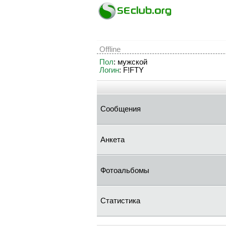
Offline
Пол
: мужской
Логин
: F!FTY
Сообщения
Анкета
Фотоальбомы
Статистика