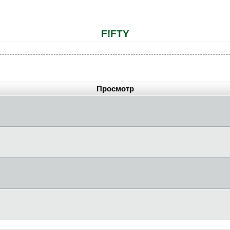
F!FTY
Просмотр