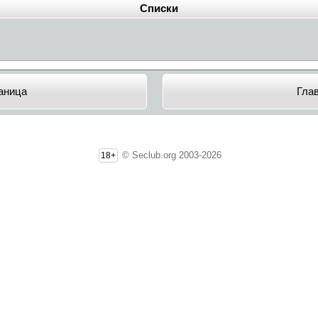
Списки
аница
Гла
© Seclub.org 2003-2026
18+