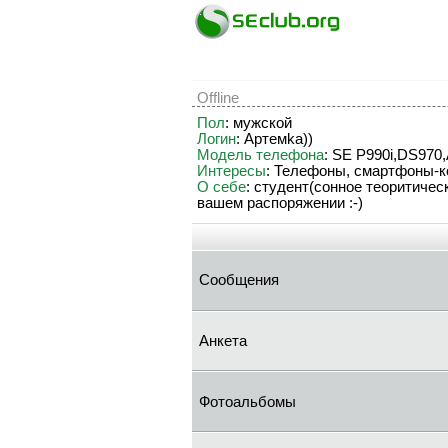
Offline
Пол
: мужской
Логин
: Apтeмka))
Модель телефона
: SE Р990i,DS970,
Интересы
: Телефоны, смартфоны-к
О себе
: студент(сонное теоритичес
вашем распоряжении :-)
Сообщения
Анкета
Фотоальбомы