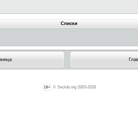
Списки
аница
Гла
© Seclub.org 2003-2026
18+