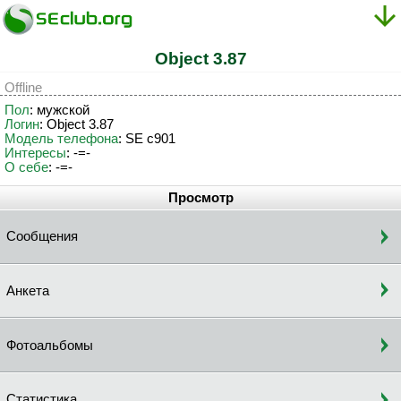
Object 3.87
Offline
Пол
: мужской
Логин
: Object 3.87
Модель телефона
: SE с901
Интересы
: -=-
О себе
: -=-
Просмотр
Сообщения
Анкета
Фотоальбомы
Статистика