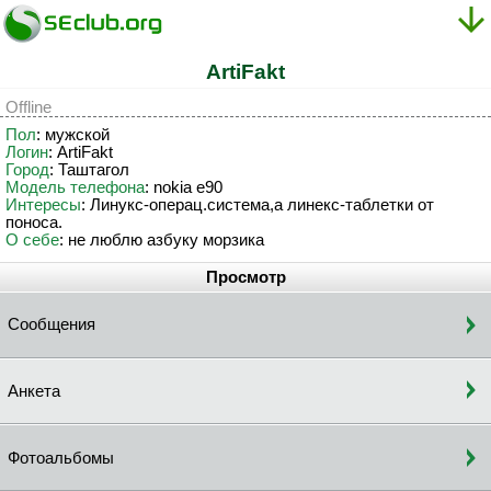
ArtiFakt
Offline
Пол
: мужской
Логин
: ArtiFakt
Город
: Таштагол
Модель телефона
: nokia e90
Интересы
: Линукс-операц.система,а линекс-таблетки от
поноса.
О себе
: нe люблю aзбуку морзикa
Просмотр
Сообщения
Анкета
Фотоальбомы