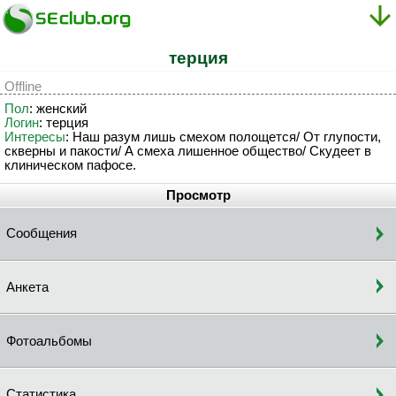
тepция
Offline
Пол
: женский
Логин
: тepция
Интересы
: Наш разум лишь смехом полощется/ От глупости,
скверны и пакости/ А смеха лишенное общество/ Скудеет в
клиническом пафосе.
Просмотр
Сообщения
Анкета
Фотоальбомы
Статистика