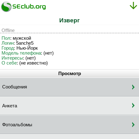
Изверг
Offline
Пол
: мужской
Логин
: 5anche5
Город
: Нью-Йорк
Модель телефона
: (нет)
Интересы
: (нeт)
О себе
: (нe извecтнo)
Просмотр
Сообщения
Анкета
Фотоальбомы