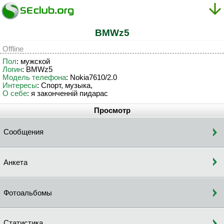
BMWz5
Offline
Пол
: мужской
Логин
: BMWz5
Модель телефона
: Nokia7610/2.0
Интересы
: Спорт, музыка,
О себе
: я законченній пидарас
Просмотр
Сообщения
Анкета
Фотоальбомы
Статистика