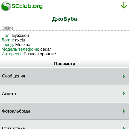
ДжоБуба
Offline
Пол
: мужской
Логин
: axelu
Город
: Москва
Модель телефона
: cedar
Интересы
: Разносторонние
Просмотр
Сообщения
Анкета
Фотоальбомы
Статистика