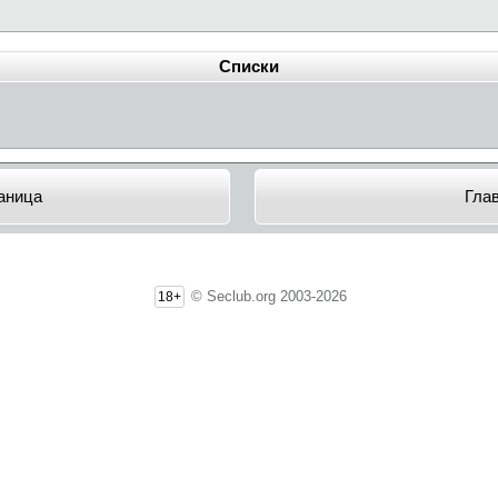
Списки
аница
Гла
© Seclub.org 2003-2026
18+