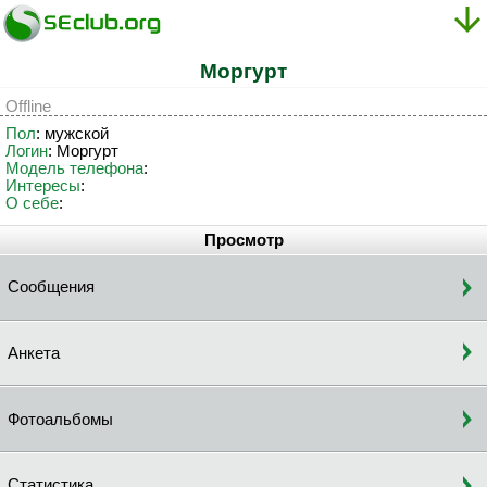
Mopгypт
Offline
Пол
: мужской
Логин
: Mopгypт
Модель телефона
:
Интересы
:
О себе
:
Просмотр
Сообщения
Анкета
Фотоальбомы
Статистика