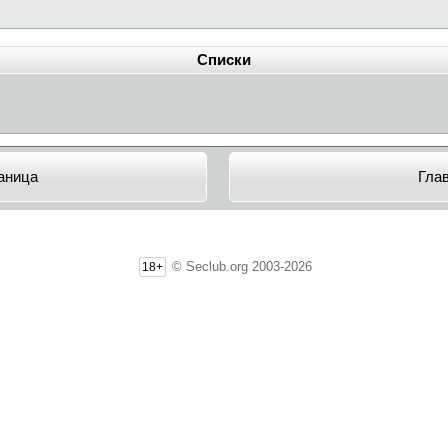
Списки
аница
Гла
© Seclub.org 2003-2026
18+