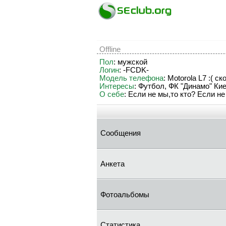
Offline
Пол
: мужской
Логин
: -FCDK-
Модель телефона
: Motorola L7 :( с
Интересы
: Футбол, ФК "Динамо" Ки
О себе
: Если не мы,то кто? Если н
Сообщения
Анкета
Фотоальбомы
Статистика