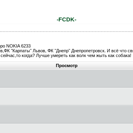
-FCDK-
коро NOKIA 6233
ев,ФК "Карпаты" Львов, ФК "Днепр" Днепропетровск. И всё что 
е сейчас,то когда? Лучше умереть как волк чем жыть как собака!
Просмотр