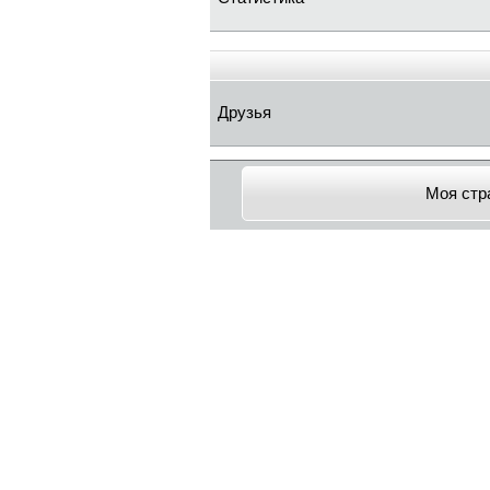
Друзья
Моя стр