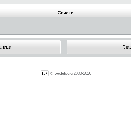
Списки
аница
Гла
© Seclub.org 2003-2026
18+