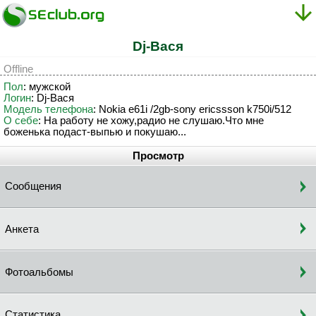
Dj-Bacя
Offline
Пол
: мужской
Логин
: Dj-Bacя
Модель телефона
: Nokia e61i /2gb-sony ericssson k750i/512
О себе
: На работу не хожу,радио не слушаю.Что мне
боженька подаст-выпью и покушаю...
Просмотр
Сообщения
Анкета
Фотоальбомы
Статистика