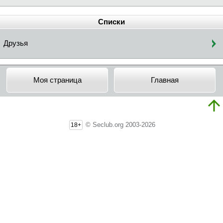
Списки
Друзья
Моя страница
Главная
© Seclub.org 2003-2026
18+