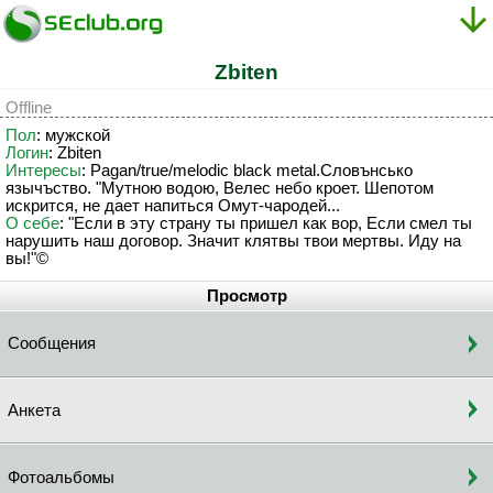
Zbiten
Offline
Пол
: мужской
Логин
: Zbiten
Интересы
: Pagan/true/melodic black metal.Словънсько
язычъство. "Мутною водою, Велес небо кроет. Шепотом
искрится, не дает напиться Омут-чародей...
О себе
: "Если в эту страну ты пришел как вор, Если смел ты
нарушить наш договор. Значит клятвы твои мертвы. Иду на
вы!"©
Просмотр
Сообщения
Анкета
Фотоальбомы