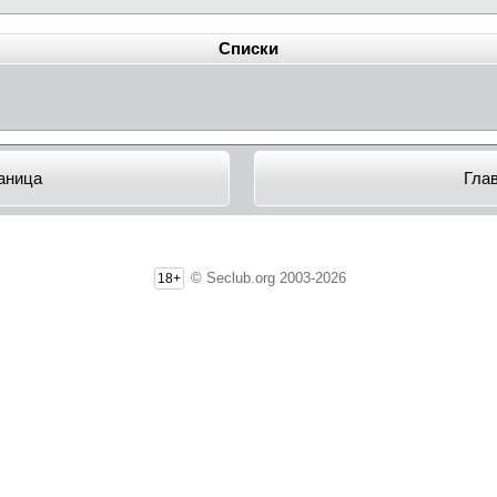
Списки
аница
Гла
© Seclub.org 2003-2026
18+