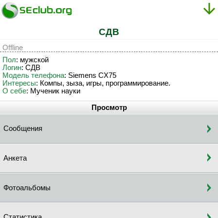
CДB
Offline
Пол
: мужской
Логин
: CДB
Модель телефона
: Siemens CX75
Интересы
: Компы, зыза, игры, программирование.
О себе
: Мученик науки
Просмотр
Сообщения
Анкета
Фотоальбомы
Статистика