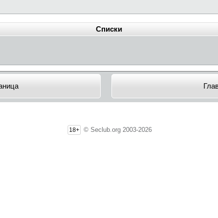
Списки
аница
Гла
© Seclub.org 2003-2026
18+