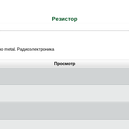
Peзиcтop
ho metal. Радиоэлектроника
Просмотр