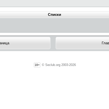
Списки
аница
Гла
© Seclub.org 2003-2026
18+