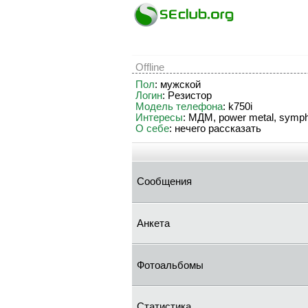
Offline
Пол
: мужской
Логин
: Peзиcтop
Модель телефона
: k750i
Интересы
: МДМ, power metal, symp
О себе
: нечего рассказать
Сообщения
Анкета
Фотоальбомы
Статистика