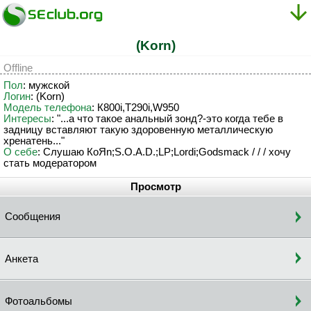
(Korn)
Offline
Пол
: мужской
Логин
: (Korn)
Модель телефона
: К800i,Т290i,W950
Интересы
: "...a что такое анальный зонд?-это когда тебе в
задницу вставляют такую здоровенную металлическую
хренатень..."
О себе
: Слушаю КоЯn;S.O.A.D.;LP;Lordi;Godsmack / / / хочу
стать модератором
Просмотр
Сообщения
Анкета
Фотоальбомы