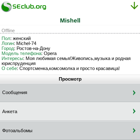
Mishell
Offline
Пол
: женский
Логин
: Michel-74
Город
: Ростов-на-Дону
Модель телефона
: Opera
Интересы
: Моя любимая семья!Живопись,музыка и родная
юриспруденция
О себе
: Спортсменка,комсомолка и просто красавица!
Просмотр
Сообщения
Анкета
Фотоальбомы