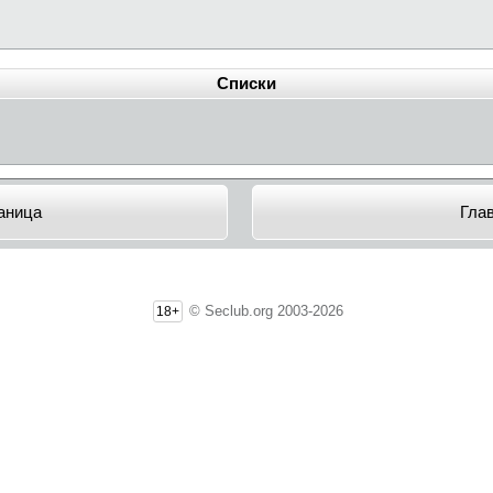
Списки
аница
Гла
© Seclub.org 2003-2026
18+