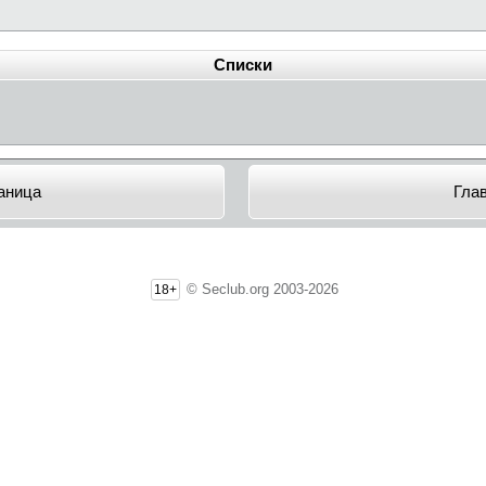
Списки
аница
Гла
© Seclub.org 2003-2026
18+