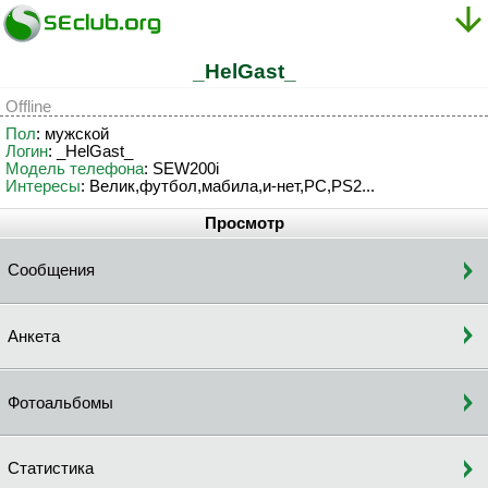
_HelGast_
Offline
Пол
: мужской
Логин
: _HelGast_
Модель телефона
: SEW200i
Интересы
: Велик,футбол,мабила,и-нет,PC,PS2...
Просмотр
Сообщения
Анкета
Фотоальбомы
Статистика