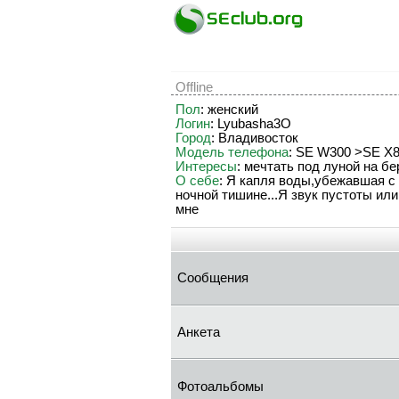
Offline
Пол
: женский
Логин
: Lyubasha3O
Город
: Владивосток
Модель телефона
: SE W300 >SE Х
Интересы
: мечтать под луной на бе
О себе
: Я капля воды,убежавшая с
ночной тишине...Я звук пустоты ил
мне
Сообщения
Анкета
Фотоальбомы