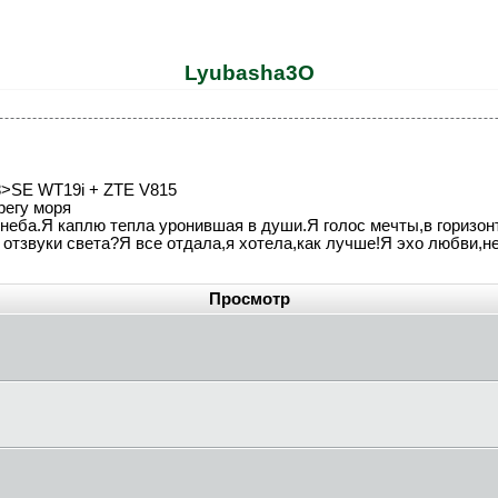
Lyubasha3O
8>SE WT19i + ZTE V815
регу моря
 неба.Я каплю тепла уронившая в души.Я голос мечты,в горизон
и отзвуки света?Я все отдала,я хотела,как лучше!Я эхо любви,н
Просмотр