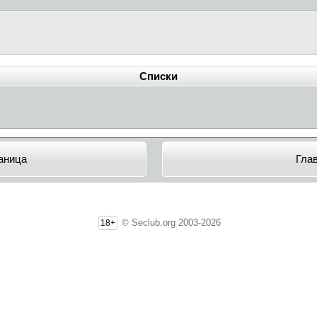
Списки
аница
Гла
© Seclub.org 2003-2026
18+