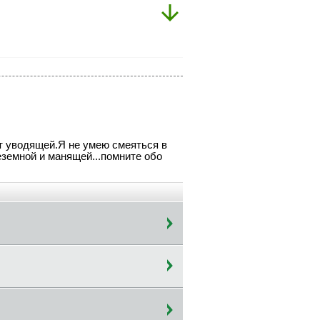
т уводящей.Я не умею смеяться в
еземной и манящей...помните обо