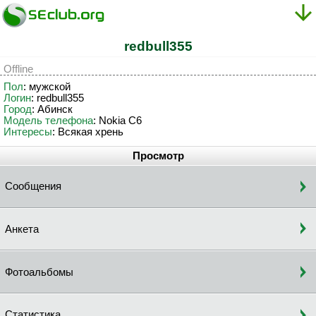
redbull355
Offline
Пол
: мужской
Логин
: redbull355
Город
: Абинск
Модель телефона
: Nokia C6
Интересы
: Всякая хрень
Просмотр
Сообщения
Анкета
Фотоальбомы
Статистика